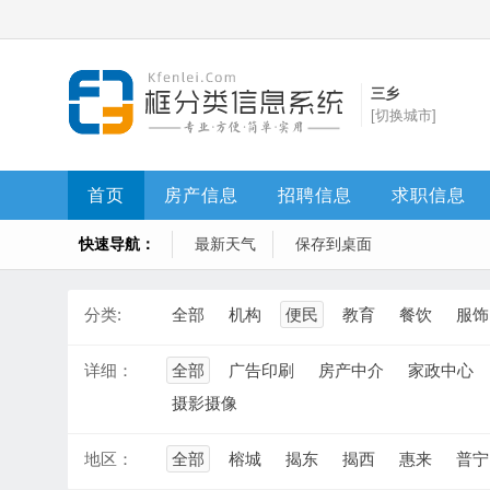
三乡
[切换城市]
首页
房产信息
招聘信息
求职信息
快速导航：
最新天气
保存到桌面
分类:
全部
机构
便民
教育
餐饮
服饰
详细：
全部
广告印刷
房产中介
家政中心
摄影摄像
地区：
全部
榕城
揭东
揭西
惠来
普宁