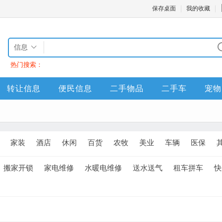
保存桌面
我的收藏
信息
热门搜索：
转让信息
便民信息
二手物品
二手车
宠物
家装
酒店
休闲
百货
农牧
美业
车辆
医保
搬家开锁
家电维修
水暖电维修
送水送气
租车拼车
快