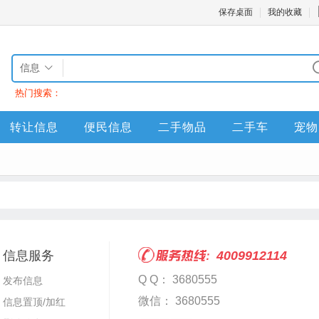
保存桌面
我的收藏
信息
热门搜索：
转让信息
便民信息
二手物品
二手车
宠物
信息服务
4009912114
Q Q： 3680555
发布信息
微信： 3680555
信息置顶/加红